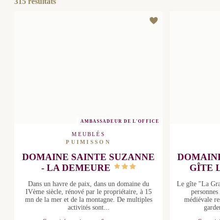
315
résultats
AMBASSADEUR DE L'OFFICE
MEUBLÉS
PUIMISSON
DOMAINE SAINTE SUZANNE -
DOMAIN
LA DEMEURE
GÎTE
Dans un havre de paix, dans un domaine
Le gîte "L
du IVème siècle, rénové par le
accueill
propriétaire, à 15 mn de la mer et de la
charmante 
montagne. De multiples activités sont...
intacte de 
ca