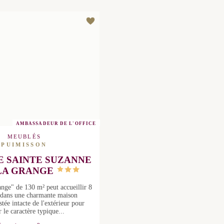
AMBASSADEUR DE L'OFFICE
MEUBLÉS
PUIMISSON
E SAINTE SUZANNE
 LA GRANGE
a Grange" de 130 m² peut
ir 8 personnes dans une
maison médiévale restée
l'extérieur pour garder le
ractère typique...