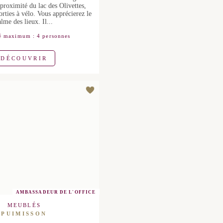
 rénovée au centre d'un
toresque à proximité du lac
es, randonnées et sorties à
 apprécierez le calme des
lieux. Il...
 maximum : 4 personnes
DÉCOUVRIR
AMBASSADEUR DE L'OFFICE
MEUBLÉS