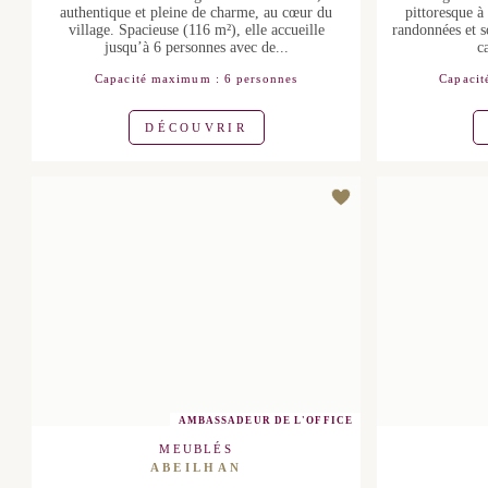
Ancienne maison vigneronne de famille,
Bergerie
authentique et pleine de charme, au
village pit
cœur du village. Spacieuse (116 m²), elle
des Olivett
accueille jusqu’à 6 personnes avec de...
vélo. Vous
Capacité maximum : 6 personnes
Capacité
DÉCOUVRIR
AMBASSADEUR DE L'OFFICE
MEUBLÉS