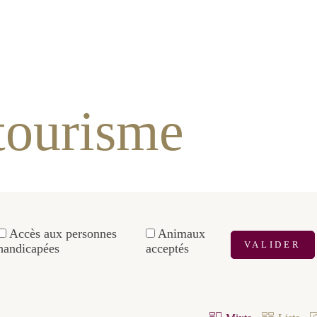
risme
handicapées
Animaux acceptés
VALIDER