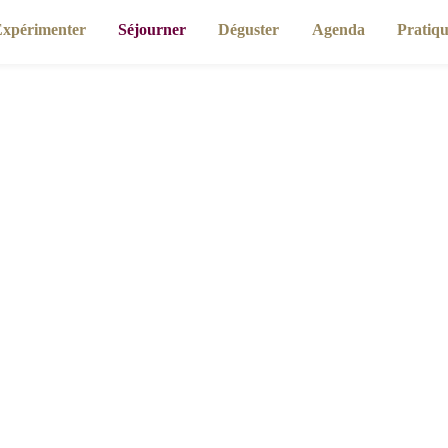
imenter
Séjourner
Déguster
Agenda
Pr
Accueil
Séjourner
Gîtes et meublés de tourisme