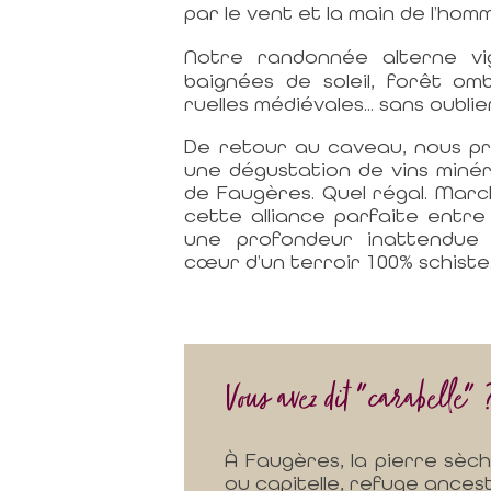
par le vent et la main de l’hom
Notre randonnée alterne vi
baignées de soleil, forêt o
ruelles médiévales... sans oubli
De retour au caveau, nous pr
une dégustation de vins minér
de Faugères. Quel régal. Marc
cette alliance parfaite entr
une profondeur inattendue
cœur d’un terroir 100% schiste
Vous avez dit "carabelle" 
À Faugères, la pierre sèc
ou capitelle, refuge ancest