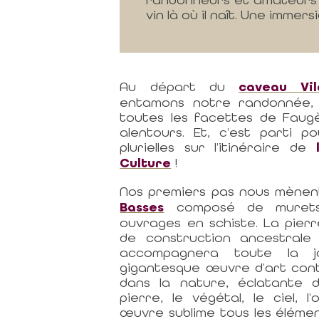
vin là où il naît. Une immers
Au départ du
caveau Vil
entamons notre randonnée, 
toutes les facettes de Faug
alentours. Et, c’est parti 
plurielles sur l’itinéraire de
Culture
!
Nos premiers pas nous mènent
Basses
composé de murets,
ouvrages en schiste. La pier
de construction ancestrale 
accompagnera toute la jo
gigantesque œuvre d’art cont
dans la nature, éclatante d
pierre, le végétal, le ciel, l’
œuvre sublime tous les éléme