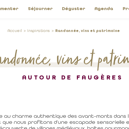
imenter
Séjourner
Déguster
Agenda
Pr
Accueil
Inspirations
Randonnée, vins et patrimoine
ndonnée, vins et patri
AUTOUR DE FAUGÈRES
lage au charme authentique des avant-monts dans
t que nous profitons d’une escapade sensorielle
écouverte de villages médiévaux, haltes gourmand