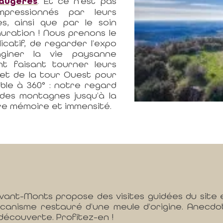
Faugères
. Et ce n’est pas
pressionnés par leurs
es, ainsi que par le soin
uration ! Nous prenons le
icatif, de regarder l’expo
aginer la vie paysanne
ent faisant tourner leurs
met de la tour Ouest pour
le à 360° : notre regard
des montagnes jusqu’à la
tre mémoire et immensité.
Avant-Monts propose des visites guidées du site 
canisme restauré d’une meule d’origine. Anecdo
découverte. Profitez-en !