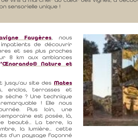
ion sensorielle unique !
avigne Faugères
, nous
impatients de découvrir
ères et ses plus proches
pour 8 km aux ambiances
l’
Œnorando® Nature et
 jusqu’au site des
Mates
 enclos, terrasses et
re sèche ? Une technique
remarquable ! Elle nous
urnée. Plus loin, une
emporaine est posée, là,
e beauté... La terre, la
ombre, la lumière... cette
nts d’un paysage façonné