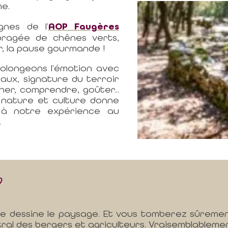
me.
gnes de l’
AOP Faugères
mbragée de chênes verts,
er, la pause gourmande !
olongeons l’émotion avec
aux, signature du terroir
her, comprendre, goûter...
e nature et culture donne
 à notre expérience au
.
?
he dessine le paysage. Et vous tomberez sûreme
ral des bergers et agriculteurs. Vraisemblablement 