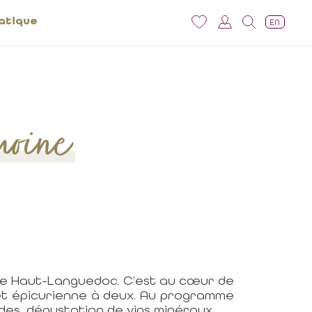
atique
EN
moine
 le Haut-Languedoc. C’est au cœur de
 et épicurienne à deux. Au programme
es, dégustation de vins minéraux...