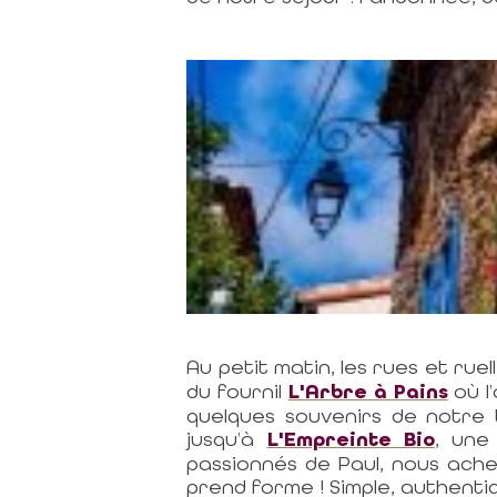
Au petit matin, les rues et rue
du fournil
L'Arbre à Pains
où l
quelques souvenirs de notre t
jusqu’à
L'Empreinte Bio
,
une b
passionnés de Paul, nous ache
prend forme ! Simple, authenti