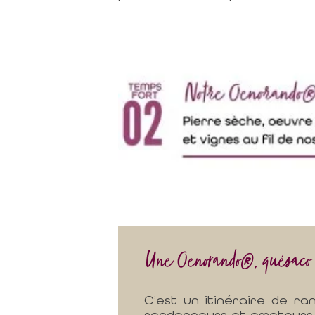
Une Oenorando®, quésaco
C’est un itinéraire de ra
randonneurs et amateurs d