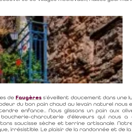
lles de
Faugères
s’éveillent doucement dans une l
’odeur du bon pain chaud au levain naturel nous 
endre enfance... Nous glissons un pain aux oliv
oucherie-charcuterie d’éleveurs qui nous a 
tons saucisse sèche et terrine artisanale. Notr
que, irrésistible. Le plaisir de la randonnée et d