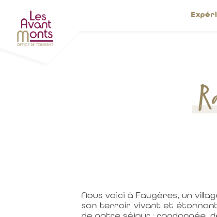
Expér
Ra
Nous voici à Faugères, un vil
son terroir vivant et étonnan
de notre séjour : randonnée, d