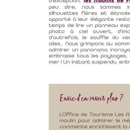
d’exception,
les Moulins de 
peu dire, nous sommes im
silhouettes fières et élancé
apporté à leur élégante resta
temps de lire un panneau expl
photo à ciel ouvert, d’im
d’autrefois, le souffle du v
ailes... Nous grimpons au som
admirer un panorama incroyab
embrasse tous les paysages, 
mer ! Un instant suspendu, en
Envie d'en savoir plus ?
L’Office de Tourisme Les 
moulin pour admirer le mé
commenté enrichissent la 