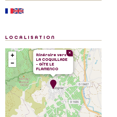
LOCALISATION
×
+
Itinéraire vers
LA COQUILLADE
−
- GÎTE LE
FLAMENCO