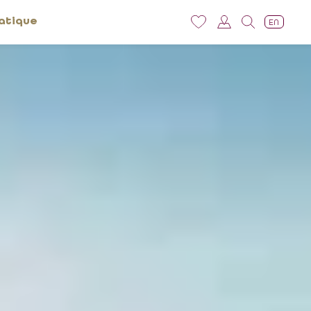
atique
EN