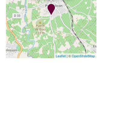
Leaflet
| ©
OpenStreetMap