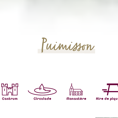
Puimisson
Castrum
Circulade
Monastère
Aire de piq