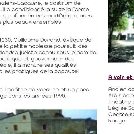
Béziers-Lacaune, le castrum de
. Il a conditionné la suite la forme
être profondément modifié au cours
s plus beaux ensembles
 1230, Guillaume Durand, évêque de
 la petite noblesse poursuit des
viendra juriste connu sous le nom de
politique et gouverneur des
iècle, il a montré ses qualités
 les pratiques de la papauté
A voir et
Ancien ca
 un Théâtre de verdure et un parc
XIIe siècl
lage dans les années 1990.
Théâtre 
L’église 
Centre sp
Rouge