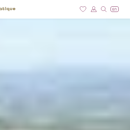
atique
EN