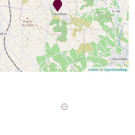
Leaflet
| ©
OpenStreetMap