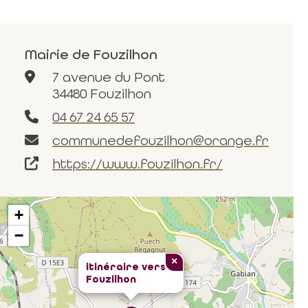
Mairie de Fouzilhon
7 avenue du Pont
34480 Fouzilhon
04 67 24 65 57
communedefouzilhon@orange.fr
https://www.fouzilhon.fr/
+
−
×
itinéraire vers
Fouzilhon