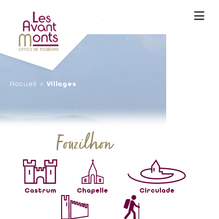
Accueil
Villages
Fouzilhon
Castrum
Chapelle
Circulade