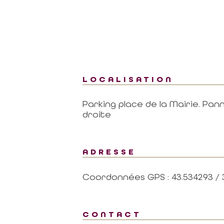
400
400
200
200
1km
1km
2km
2km
3km
3km
LOCALISATION
Parking place de la Mairie. Pa
droite
ADRESSE
Coordonnées GPS : 43.534293 / 
s
Contact
NOUS CONTACTER PAR MAIL
CONTACT
ENAIRE
cliquez-ici