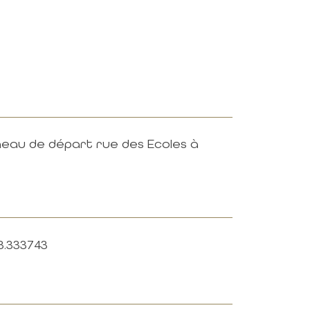
4km
4km
5km
5km
6km
6km
7km
7km
nneau de départ rue des Ecoles à
3.333743
Newsletter
NE RATEZ RIEN