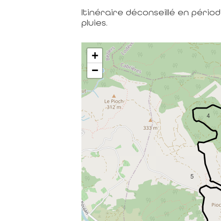
Itinéraire déconseillé en pério
pluies.
+
−
4
5