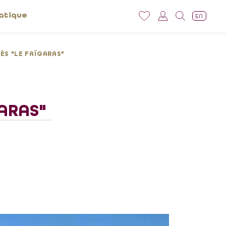
atique
EN
ÈS "LE FAÏGARAS"
ARAS"