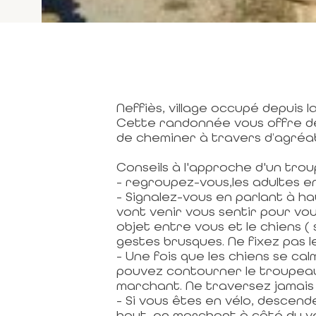
Neffiès, village occupé depuis la
Cette randonnée vous offre d
de cheminer à travers d’agréab
Conseils à l'approche d'un tro
- regroupez-vous,les adultes e
- Signalez-vous en parlant à ha
vont venir vous sentir pour vou
objet entre vous et le chiens ( 
gestes brusques. Ne fixez pas l
- Une fois que les chiens se cal
pouvez contourner le troupeau 
marchant. Ne traversez jamais 
- Si vous êtes en vélo, descend
haut, en marchant à côté du vé