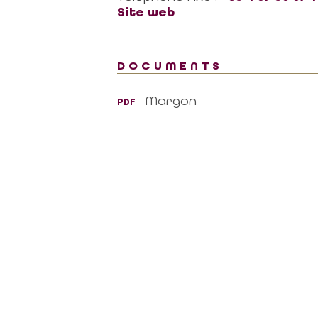
Tel. : +33 (0)4 67 36 67 13
Site web
T ET LES LABELS
MOULIN DE FAUGÈRES
Tel. : +33 (0)6 45 73 49 82
UR
IES AU SERVICE DES
DOCUMENTS
Margon
PDF
P