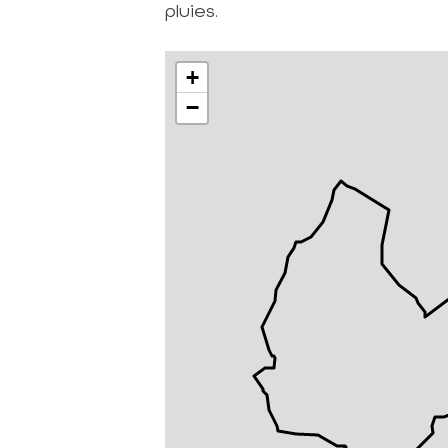
pluies.
+
−