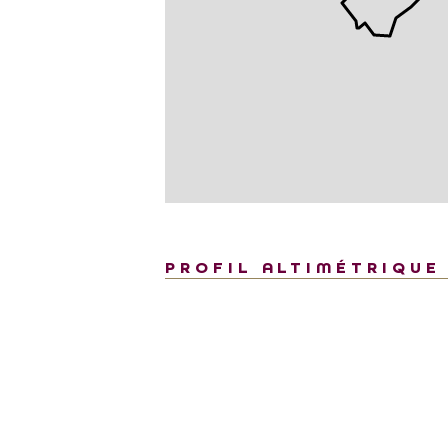
PROFIL ALTIMÉTRIQUE
600
600
400
400