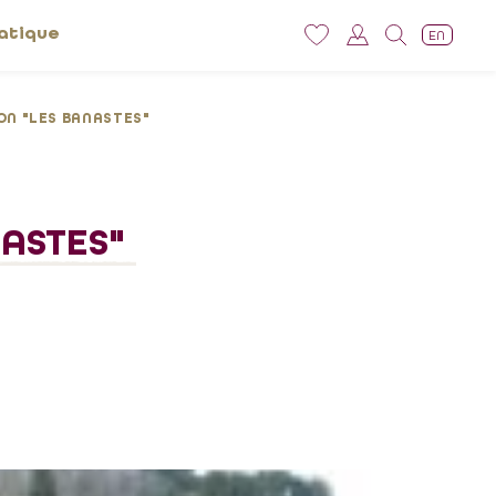
atique
EN
N "LES BANASTES"
ASTES"