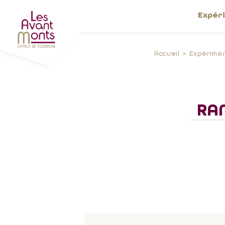
Expér
Accueil
Expérime
RA