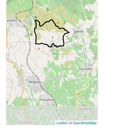
3
4
2
5
1
Leaflet
| ©
OpenStreetMap