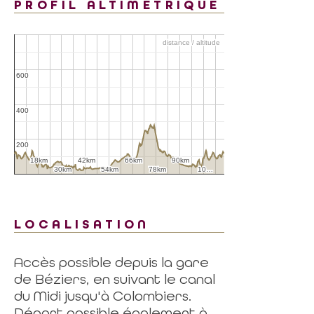
PROFIL ALTIMÉTRIQUE
distance / altitude
distance / altitude
600
600
400
400
200
200
18km
18km
42km
42km
66km
66km
90km
90km
30km
30km
54km
54km
78km
78km
10…
10…
LOCALISATION
Accès possible depuis la gare
de Béziers, en suivant le canal
du Midi jusqu'à Colombiers.
Départ possible également à