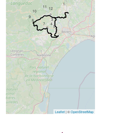
1
11
12
10
2
9
3
8
7
4
5
6
Leaflet
| ©
OpenStreetMap