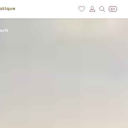
atique
EN
ault