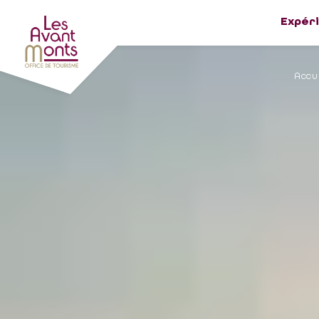
Expér
Accu