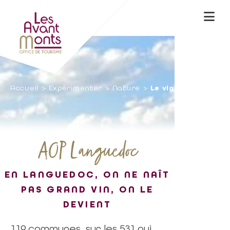
Accueil
Expérimenter
Nature
Le vignoble
AOP Languedoc
EN LANGUEDOC, ON NE NAÎT
PAS GRAND VIN, ON LE
DEVIENT
119 communes, sur les 531 qui