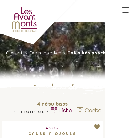
Accueil
Expérimenter
Activités sportives
A moteur !
4
résultats
Liste
Carte
AFFICHAGE :
QUAD
CAUSSINIOJOULS