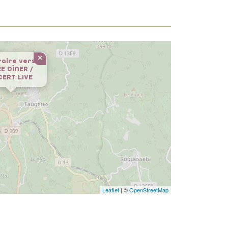
×
raire vers
E DÎNER /
ERT LIVE
Leaflet
| ©
OpenStreetMap