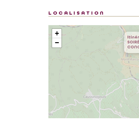
LOCALISATION
+
Itiné
−
SOIRÉ
CONC