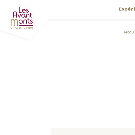
Expér
Accu