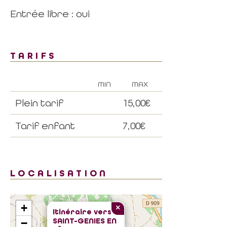
Entrée libre : oui
TARIFS
MIN
MAX
Plein tarif
15,00€
Tarif enfant
7,00€
LOCALISATION
+
×
Itinéraire vers
SAINT-GENIES EN
−