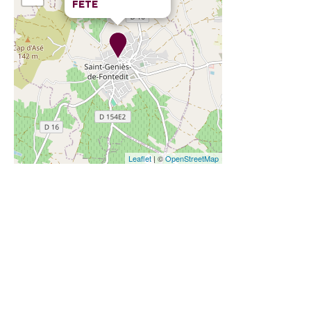
FÊTE
Leaflet
| ©
OpenStreetMap