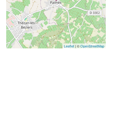
Leaflet
| ©
OpenStreetMap