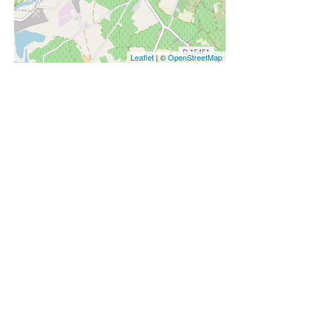
Leaflet
| ©
OpenStreetMap