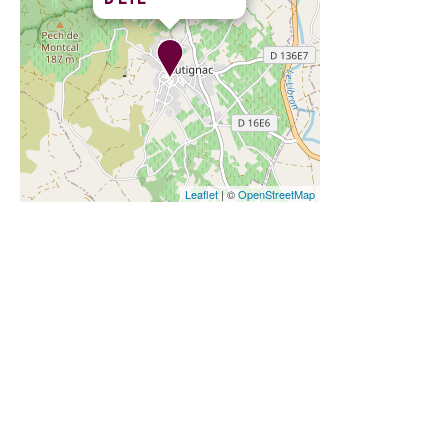
Leaflet
| ©
OpenStreetMap