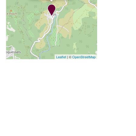
Leaflet
| ©
OpenStreetMap