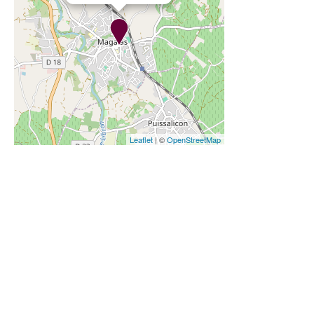
Leaflet
| ©
OpenStreetMap