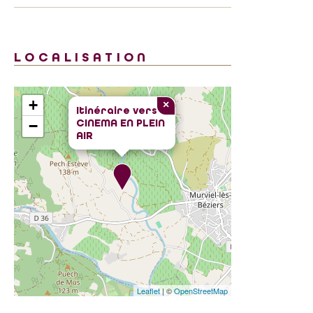
LOCALISATION
+
×
Itinéraire vers
CINEMA EN PLEIN
−
AIR
Leaflet
| ©
OpenStreetMap