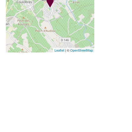
Leaflet
| ©
OpenStreetMap