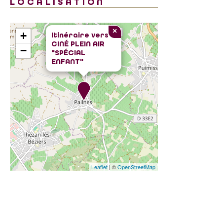
LOCALISATION
×
+
Itinéraire vers
CINÉ PLEIN AIR
−
"SPÉCIAL
ENFANT"
Leaflet
| ©
OpenStreetMap