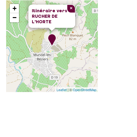
+
×
Itinéraire vers
RUCHER DE
−
L'HORTE
Leaflet
| ©
OpenStreetMap