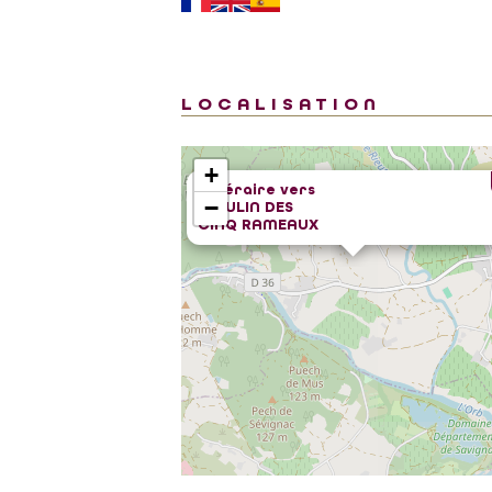
LOCALISATION
+
Itinéraire vers
−
MOULIN DES
CINQ RAMEAUX