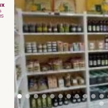
UX
s
RS