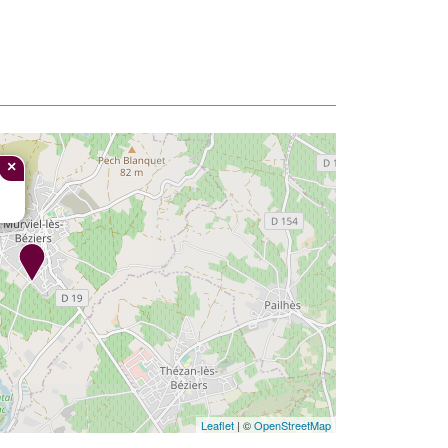
×
Leaflet
| ©
OpenStreetMap