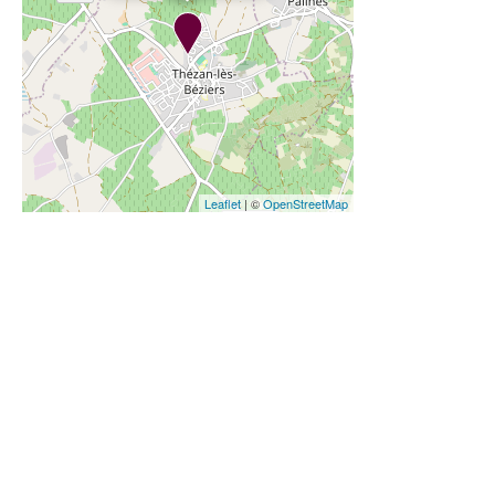
Leaflet
| ©
OpenStreetMap