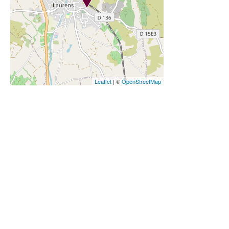
Leaflet
| ©
OpenStreetMap