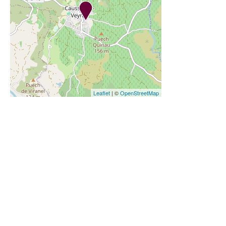
Leaflet
| ©
OpenStreetMap