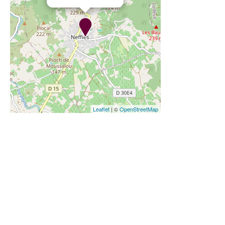
Leaflet
| ©
OpenStreetMap