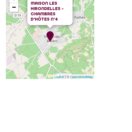
MAISON LES
−
HIRONDELLES -
CHAMBRES
D'HÔTES N°4
Leaflet
| ©
OpenStreetMap