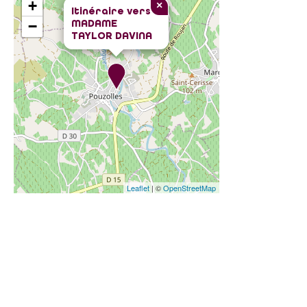
+
×
Itinéraire vers
MADAME
−
TAYLOR DAVINA
Leaflet
| ©
OpenStreetMap