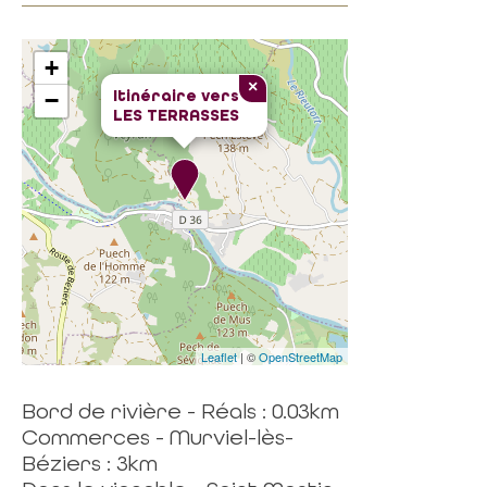
+
×
Itinéraire vers
−
LES TERRASSES
Leaflet
| ©
OpenStreetMap
Bord de rivière - Réals : 0.03km
Commerces - Murviel-lès-
Béziers : 3km