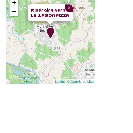
+
×
Itinéraire vers
−
LE WAGON PIZZA
Leaflet
| ©
OpenStreetMap