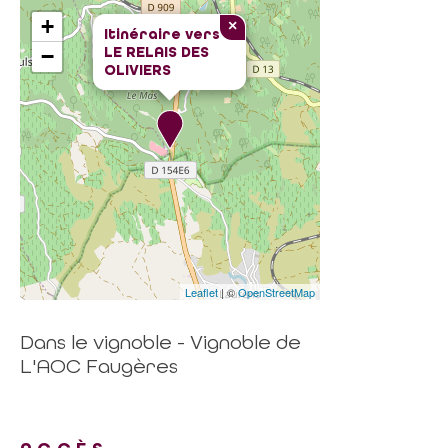
+
×
Itinéraire vers
LE RELAIS DES
−
OLIVIERS
Leaflet
| ©
OpenStreetMap
Dans le vignoble - Vignoble de
L'AOC Faugères