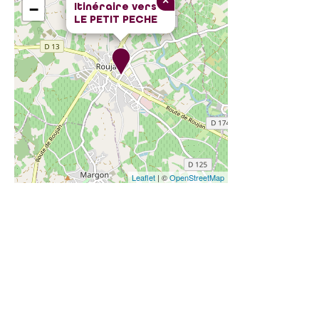
×
Itinéraire vers
−
LE PETIT PECHE
Leaflet
| ©
OpenStreetMap