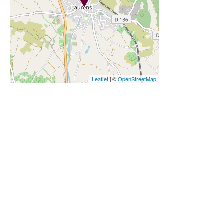
Leaflet
| ©
OpenStreetMap