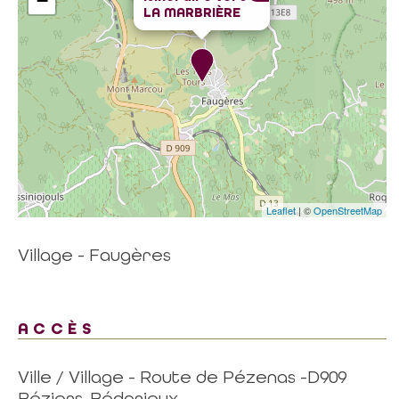
−
LA MARBRIÈRE
Leaflet
| ©
OpenStreetMap
Village - Faugères
ACCÈS
Ville / Village - Route de Pézenas -D909
Béziers-Bédarieux