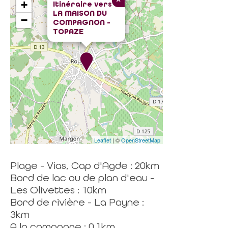
+
Itinéraire vers
LA MAISON DU
−
COMPAGNON -
TOPAZE
Leaflet
| ©
OpenStreetMap
Plage - Vias, Cap d'Agde : 20km
Bord de lac ou de plan d'eau -
Les Olivettes : 10km
Bord de rivière - La Payne :
3km
A la campagne : 0.1km