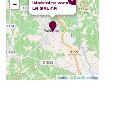
×
Itinéraire vers
−
LA GALINA
Leaflet
| ©
OpenStreetMap