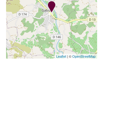
Leaflet
| ©
OpenStreetMap