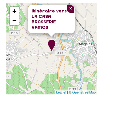
×
+
Itinéraire vers
LA CASA
−
BRASSERIE
VAMOS
Leaflet
| ©
OpenStreetMap