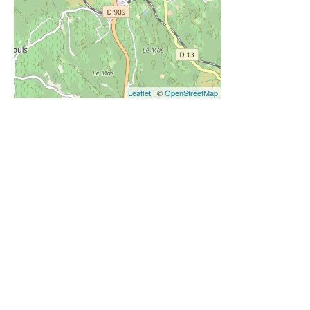
Leaflet
| ©
OpenStreetMap