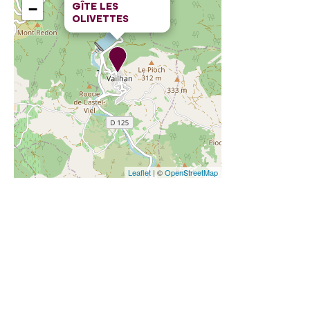
GÎTE LES
−
OLIVETTES
Leaflet
| ©
OpenStreetMap