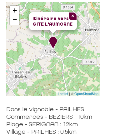
+
×
Itinéraire vers
−
GITE L'AUMORNE
Leaflet
| ©
OpenStreetMap
Dans le vignoble - PAILHES
Commerces - BEZIERS : 10km
Plage - SERIGNAN : 12km
Village - PAILHES : 0.5km