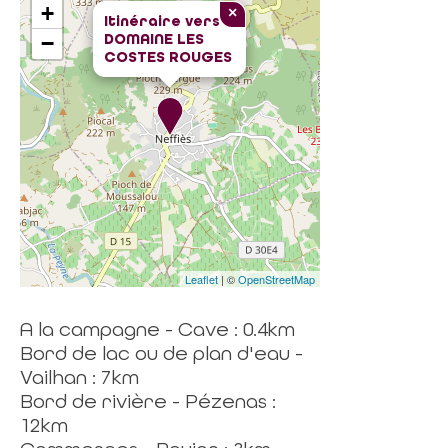
+
×
Itinéraire vers
DOMAINE LES
−
COSTES ROUGES
Leaflet
| ©
OpenStreetMap
A la campagne - Cave : 0.4km
Bord de lac ou de plan d'eau -
Vailhan : 7km
Bord de rivière - Pézenas :
12km