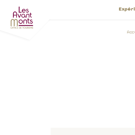
Expér
Acc