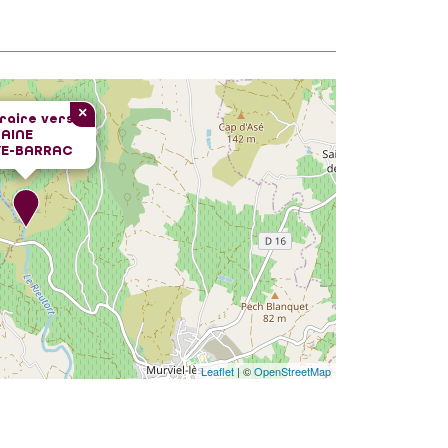
×
éraire vers
AINE
YE-BARRAC
Leaflet
| ©
OpenStreetMap