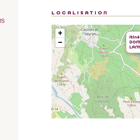
LOCALISATION
RS
+
Itin
−
DOM
LAN