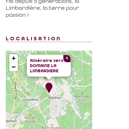
fils depuis 5 générations, la
Limbardière, la terre pour
passion !
LOCALISATION
+
×
Itinéraire vers
DOMAINE LA
−
LIMBARDIERE