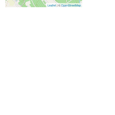
Leaflet
| ©
OpenStreetMap