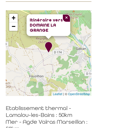
+
×
Itinéraire vers
DOMAINE LA
−
GRANGE
Leaflet
| ©
OpenStreetMap
Etablissement thermal -
Lamalou-les-Bains : 50km
Mer - Agde Valras Marseillan :