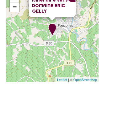
Itinéraire vers
DOMAINE ERIC
−
GELLY
Leaflet
| ©
OpenStreetMap